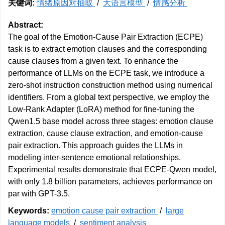
关键词:
情绪原因对抽取
/
大语言模型
/
情感分析
Abstract:
The goal of the Emotion-Cause Pair Extraction (ECPE)
task is to extract emotion clauses and the corresponding
cause clauses from a given text. To enhance the
performance of LLMs on the ECPE task, we introduce a
zero-shot instruction construction method using numerical
identifiers. From a global text perspective, we employ the
Low-Rank Adapter (LoRA) method for fine-tuning the
Qwen1.5 base model across three stages: emotion clause
extraction, cause clause extraction, and emotion-cause
pair extraction. This approach guides the LLMs in
modeling inter-sentence emotional relationships.
Experimental results demonstrate that ECPE-Qwen model,
with only 1.8 billion parameters, achieves performance on
par with GPT-3.5.
Keywords:
emotion cause pair extraction
/
large
language models
/
sentiment analysis